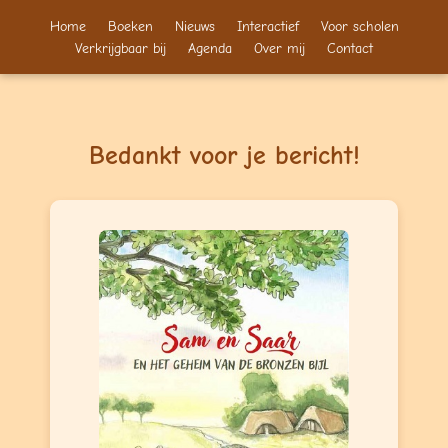
Home
Boeken
Nieuws
Interactief
Voor scholen
Verkrijgbaar bij
Agenda
Over mij
Contact
Bedankt voor je bericht!