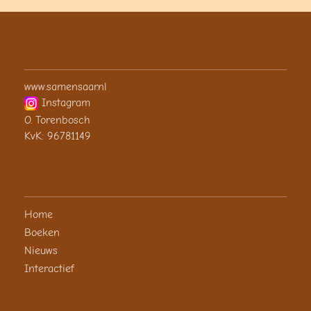
Contact
www.samensaar.nl
Instagram
O. Torenbosch
KvK: 96781149
Pagina's
Home
Boeken
Nieuws
Interactief