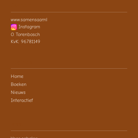
Contact
www.samensaar.nl
Instagram
O. Torenbosch
KvK: 96781149
Pagina's
Home
Boeken
Nieuws
Interactief
Meer